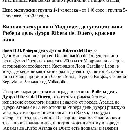
Риас Байшас Rías Baixas (вино провинции Галиция Galicia)
Цена экскурсии:
группа 1-4 человека - от 140 евро ; группа 5-
8 человек - от 200 евро.
Винная экскурсия в Мадриде , дегустация вина
Рибера дель Дуэро Ribera del Duero, красное
вино
Зона D.O.Рибера дель Дуэро Ribera del Duero
,
Деноминасьон де Орихен Denominación de Origen, долина
реки Дуэро Duero находится в 200 км от Мадрида на север, в
автономном сообществе Кастилья и Леон Castilla y León, в
зону где выращивают виноград и делают лучшие в Испании
вина входят провинции Сория Soria , Бургос Burgos, Сеговия
Segovia и Вальядолид Valladolid .
История выращивания винограда в регионе
Рибера дель
Дуэро Ribera del Duero,
относится к римской эпохе,
испанские археологи нашли недалеко от города Аранда де
Дуэро Aranda de Duero (столица Рибера дель Дуэро) римскую
мозаику с изображениями бога вина Вакха, и сосуды в
которых находилось вино. В средние века местные монахи
здесь производили вино, в подтверждении этому в городе
Аранда де Дуэро Aranda de Duero есть подвалы и галереи