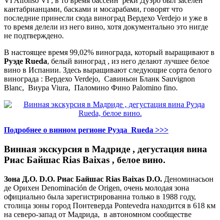
VI Alfonso VI , в то время бассейн реки Дуэро был заселен
кантабрианцами, басками и моcарабами, говорят что
последние принесли сюда виноград Вердехо Verdejo и уже в
то время делели из него вино, хотя документально это нигде
не подтверждено.
В настоящее время 99,02% винограда, который выращивают в
Руэде
Rueda
, белый виноград , из него делают лучшее белое
вино в Испании. Здесь выращивают следующие сорта белого
винограда : Вердехо Verdejo, Cавиньон Бланк Sauvignon
Blanc, Виура Viura, Паломино Фино Palomino fino.
Подробнее о винном регионе
Руэда Rueda
>>>
Винная экскурсия в Мадриде , дегустация вина
Риас Байшас Rias Baixas , белое вино.
Зона Д.О.
D.O. Риас Байшас Rias Baixas
D.O.
Деноминасьон
де Орихен Denominación de Origen, очень молодая зона
официально была зарегистрированна только в 1988 году,
столица зоны город Понтеверда Pontevedra находится в 618 км
на северо-запад от Мадрида, в автономном сообществе