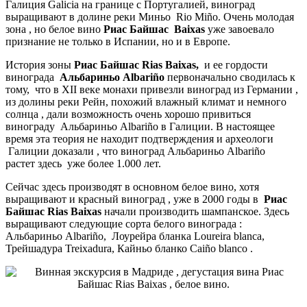
Галиция Galicia на границе с Португалией, виноград
выращивают в долине реки Миньо Rio Miño. Очень молодая
зона , но белое вино
Риас Байшас
Baixas
уже завоевало
признание не только в Испании, но и в Европе.
История зоны
Риас Байшас Rias Baixas,
и ее гордости
винограда
Альбариньо Albariño
первоначально сводилась к
тому, что в XII веке монахи привезли виноград из Германии ,
из долины реки Рейн, похожий влажный климат и немного
солнца , дали возможность очень хорошо привиться
винограду Альбариньо Albariño в Галиции. В настоящее
время эта теория не находит подтверждения и археологи
Галиции доказали , что виноград Альбариньо Albariño
растет здесь уже более 1.000 лет.
Сейчас здесь производят в основном белое вино, хотя
выращивают и красный виноград , уже в 2000 годы в
Риас
Байшас Rias Baixas
начали производить шампанское. Здесь
выращивают следующие сорта белого винограда :
Альбариньо Albariño, Лоурейра бланка Loureira blanca,
Трейшадура Treixadura, Кайньо бланко Caiño blanco .