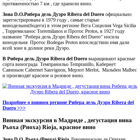
протяженностью 7 км , где хранили вино.
Зона D.O.Рибера дель Дуэро Ribera del Duero
официально
зарегистрирована в 1979 году , самые старые
винодельни(бодеги) в этом регионе Вега Сицилия Vega Sicilia
, Торремиланос Torremilanos и Протос Protos, в 1927 году
название "Рибера дель Дуэро Ribera del Duero" носила
винодельня Протос Bodegas Protos впоследствии имя дали
всей зоне в долине реки Дуэро.
В Рибера дель Дуэро Ribera del Duero
выращивают красные
сорта винограда Темпранильо Tempranillo, Кабернет
Савиньон Cabernet Sauvignon, Мерлот Merlot, Мальбен Malbec
и производят красное и розовое вино.
Подробнее о винном регионе Рибера дель Дуэро Ribera del
Duero >>>
Винная экскурсия в Мадриде , дегустация вина
Рьоха (Риоха) Rioja, красное вино
Зона D.O. Рьоха (Риоха) Rioja
Деноминасьон де Орихен