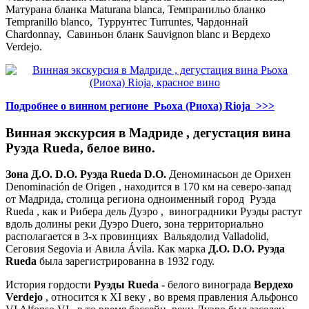
Матурана бланка Maturana blanca, Темпранильо бланко
Tempranillo blanco, Туррунтес Turruntes, Чардоннай
Chardonnay, Савиньон бланк Sauvignon blanc и Вердехо
Verdejo.
Подробнее о винном регионе Рьоха (Риоха) Rioja >>>
Винная экскурсия в Мадриде , дегустация вина
Руэда Rueda, белое вино.
Зона Д.О.
D.O.
Руэда Rueda D.O.
Деноминасьон де Орихен
Denominación de Origen , находится в 170 км на северо-запад
от Мадрида, столица региона одноименный город Руэда
Rueda , как и Рибера дель Дуэро , виноградники Руэды растут
вдоль долины реки Дуэро Duero, зона территориально
располагается в 3-х провинциях Вальядолид Valladolid,
Сеговия Segovia и Авила Ávila. Как марка
Д.О. D.O. Руэда
Rueda
была зарегистрированна в 1932 году.
История гордости
Руэды Rueda -
белого винограда
Вердехо
Verdejo
, относится к XI веку , во время правления Альфонсо