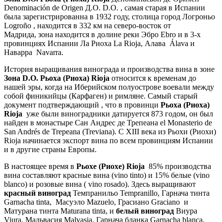
Denominación de Origen Д.О. D.O. , самая старая в Испании
была зарегистрированна в 1932 году, столица город Логроньо
Logroño , находится в 332 км на северо-восток от
Мадрида, зона находится в долине реки Эбро Ebro и в 3-х
провинциях Испании Ла Риоха La Rioja, Алава Álava и
Наварра Navarra.
История выращивания винограда и производства вина в зоне
Зона D.O. Рьоха (Риоха) Rioja
относится к временам до
нашей эры, когда на Иберийском полуострове воевали между
собой финикийцы (Карфаген) и римляне. Самый старый
документ подтверждающий , что в провинци
Рьоха (Риоха)
Rioja
уже были виноградники датируется 873 годом, он был
найден в монастыре Сан Андрес де Трепеана el Monasterio de
San Andrés de Trepeana (Treviana). С XIII века из Рьохи (Риохи)
Rioja начинается экспорт вина по всем провинциям Испании
и в другие страны Европы.
В настоящее время в
Рьохе (Риохе) Rioja
85% производства
вина составляют красные вина (vino tinto) и 15% белые (vino
blanco) и розовые вина ( vino rosado). Здесь выращивают
красный виноград
Темпранильо Tempranillo, Гарнача тинта
Garnacha tinta, Масуэло Mazuelo, Грасиано Graciano и
Матурана тинта Maturana tinta, и
белый виноград
Виура
Viura, Мальвасия Malvasia, Гарнача бланка Garnacha blanca,