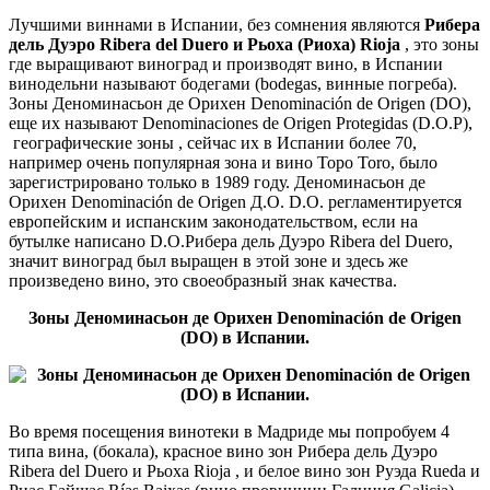
Лучшими виннами в Испании, без сомнения являются
Рибера
дель Дуэро Ribera del Duero и Рьоха
(Риоха)
Rioja
, это зоны
где выращивают виноград и производят вино, в Испании
винодельни называют бодегами (bodegas, винные погреба).
Зоны Деноминасьон де Орихен Denominación de Origen (DO),
еще их называют Denominaciones de Origen Protegidas (D.O.P),
географические зоны , сейчас их в Испании более 70,
например очень популярная зона и вино Торо Toro, было
зарегистрировано только в 1989 году. Деноминасьон де
Орихен Denominación de Origen Д.О. D.O. регламентируется
европейским и испанским законодательством, если на
бутылке написано D.O.Рибера дель Дуэро Ribera del Duero,
значит виноград был выращен в этой зоне и здесь же
произведено вино, это своеобразный знак качества.
Зоны Деноминасьон де Орихен Denominación de Origen
(DO) в Испании.
Во время посещения винотеки в Мадриде мы попробуем 4
типа вина, (бокала), красное вино зон Рибера дель Дуэро
Ribera del Duero и Рьоха Rioja , и белое вино зон Руэда Rueda и