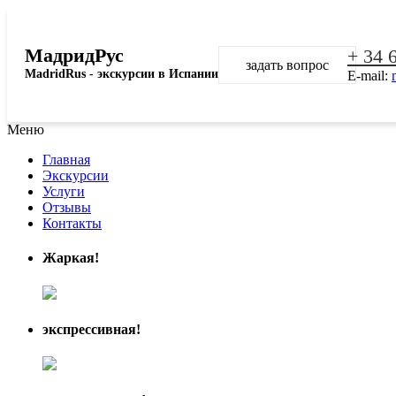
МадридРус
+ 34 
задать вопрос
MadridRus - экскурсии в Испании
E-mail:
Меню
Главная
Экскурсии
Услуги
Отзывы
Контакты
Жаркая!
экспрессивная!