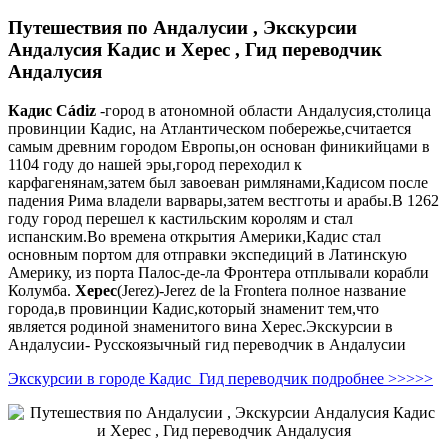
Путешествия по Андалусии , Экскурсии
Андалусия Кадис и Херес , Гид переводчик
Андалусия
Кадис
Cádiz
-город в атономной области Андалусия,столица
провинции Кадис, на Атлантическом побережье,считается
самым древним городом Европы,он основан финикийцами в
1104 году до нашей эры,город переходил к
карфагенянам,затем был завоеван римлянами,Кадисом после
падения Рима владели варвары,затем вестготы и арабы.В 1262
году город перешел к кастильским королям и стал
испанским.Во времена открытия Америки,Кадис стал
основным портом для отправки экспедиций в Латинскую
Америку, из порта Палос-де-ла Фронтера отплывали корабли
Колумба.
Херес
(Jerez)-Jerez de la Frontera полное название
города,в провинции Кадис,который знаменит тем,что
является родиной знаменитого вина Херес.Экскурсии в
Андалусии- Русскоязычный гид переводчик в Андалусии
Экскурсии в городе Кадис Гид переводчик подробнее >>>>>