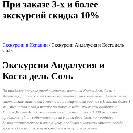
При заказе 3-х и более
экскурсий скидка 10%
Экскурсии в Испании
/
Экскурсии Андалусия и Коста дель
Соль
Экскурсии Андалусия и
Коста дель Соль
По продаже,покупке,аренде недвижимости на Коста дель Соль в
Испании,я работаю с несколькими английскими компаниями.Англичане по
статистике занимают 1 место по посещению туристов в Испании более 1
млн. туристов в год,а также по покупке недвижимости,особенно в
Малаге,Коста дель Соль,у меня всегда есть боллее 10.000 реальных
предложений от собственников на Коста дель Соль по продаже
домов,апартаментов и вилл,а цену ,особенно в условиях кризиса всегда
можно обсуждать.Услуги которые я могу предложить: