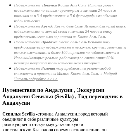
Недвижимость
Покупка
Коста дель Соль Испания ,поиск
недвижимости по вашим параметрам ,в течении 24 часов ,я
посылаю вам 3-4 предложения с 5-6 фотографиями объекта
недвижимости
Недвижимость
Аренда
Коста дель Соль Испания,быстрый поиск
недвижимости на летний сезон в течении 24 часов,я смогу
предложить несколько вариантов на Коста дель Соль
Недвижимость
Продажа
Коста дель Соль Испания могу
предложить вашу недвижимость в несколько крупных агентств, а
также выставить на более 100 порталов по недвижимости в
Испании(которые реально работают),по статистике 60%
испанцев покупают недвижимость через интернет
Недвижимость
Ремонт
могу предложить ремонт любой
сложности в провинциях Малага Коста дель Соль и Мадрид
Читать подробнее >>>>
Путешествия по Андалусии , Экскурсии
Андалусия Севилья (Sevilla) , Гид переводчик в
Андалусии
Севилья
Sevilla
-столица Андалусии,город который
оъединяет в себе различные культуры
римскую,вестготскую,мусульманскую и
христианскую.Благодоря своему расположению ,он