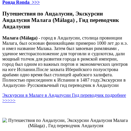
Ронда Ronda >>>
Путешествия по Андалусии, Экскурсии
Андалусия Малага (Málaga) , Гид переводчик
Андалусия
Малага (Málaga)
- город в Андалусии, столица провинции
Малага, был основан финикийцами примерно 1000 лет до н.э.
и имел название Малака. Затем был завоеван римлянами ,
удачное месторасположение для торговли и судохотсва, дали
мощный толчок для развития города в римской империи,
город был одним из важных портов и экономических центров
на юге Испании.После захвата Иберийского полуострова
арабами одно время был столицей арабского халифата.
Полностью присоединен к Испании в 1487 году.Экскурсии в
Андалусии- Русскоязычный гид переводчик в Андалусии
Экскурсии в Малаге в Андалусии Гид переводчик подробнее
>>>>>