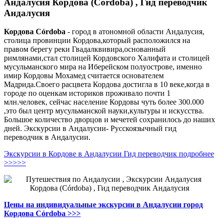
Андалусия Кордова (Córdoba) , Гид переводчик
Андалусия
Кордова
Córdoba
- город в атономной области Андалусия,
столица провинции Кордова,который расположился на
правом берегу реки Гвадалквивира,основанный
римлянами,стал столицей Кордовского Халифата и столицей
мусульманского мира на Иберейском полуострове, именно
имир Кордовы Мохамед считается основателем
Мадрида.Своего расцвета Кордова достигла в 10 веке,когда в
городе по оценкам историков проживало почти 1
млн.человек, сейчас население Кордовы чуть более 300.000
,это был центр мусульманской науки,культуры и искусства.
Большое количество дворцов и мечетей сохранилось до наших
дней. Экскурсии в Андалусии- Русскоязычный гид
переводчик в Андалусии.
Экскурсии в Кордове в Андалусии Гид переводчик подробнее
>>>>>
Цены на индивидуальные экскурсии в Андалусии город
Кордова Córdoba >>>