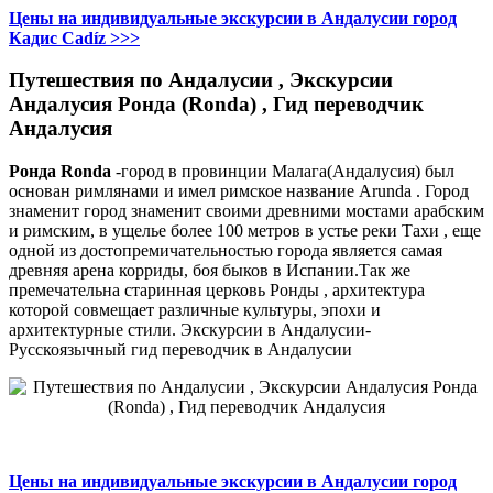
Цены на индивидуальные экскурсии в Андалусии город
Кадис Cadíz >>>
Путешествия по Андалусии , Экскурсии
Андалусия Ронда (Ronda) , Гид переводчик
Андалусия
Ронда
Ronda
-город в провинции Малага(Андалусия) был
основан римлянами и имел римское название Arunda . Город
знаменит город знаменит своими древними мостами арабским
и римским, в ущелье более 100 метров в устье реки Тахи , еще
одной из достопремичательностью города является самая
древняя арена корриды, боя быков в Испании.Так же
премечательна старинная церковь Ронды , архитектура
которой совмещает различные культуры, эпохи и
архитектурные стили. Экскурсии в Андалусии-
Русскоязычный гид переводчик в Андалусии
Цены на индивидуальные экскурсии в Андалусии город